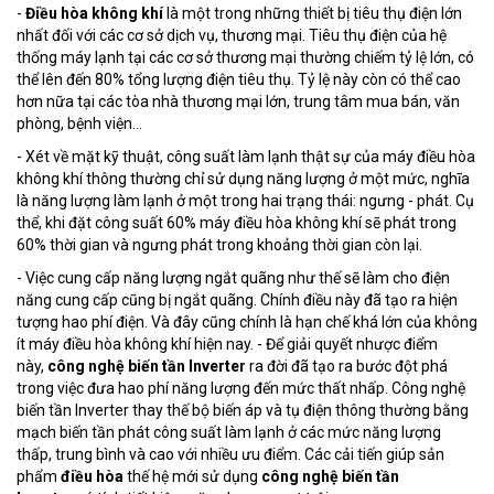
-
Điều hòa không khí
là một trong những thiết bị tiêu thụ điện lớn
nhất đối với các cơ sở dịch vụ, thương mại. Tiêu thụ điện của hệ
thống máy lạnh tại các cơ sở thương mại thường chiếm tỷ lệ lớn, có
thể lên đến 80% tổng lượng điện tiêu thụ. Tỷ lệ này còn có thể cao
hơn nữa tại các tòa nhà thương mại lớn, trung tâm mua bán, văn
phòng, bệnh viện…
- Xét về mặt kỹ thuật, công suất làm lạnh thật sự của máy điều hòa
không khí thông thường chỉ sử dụng năng lượng ở một mức, nghĩa
là năng lượng làm lạnh ở một trong hai trạng thái: ngưng - phát. Cụ
thể, khi đặt công suất 60% máy điều hòa không khí sẽ phát trong
60% thời gian và ngưng phát trong khoảng thời gian còn lại.
- Việc cung cấp năng lượng ngắt quãng như thế sẽ làm cho điện
năng cung cấp cũng bị ngắt quãng. Chính điều này đã tạo ra hiện
tượng hao phí điện. Và đây cũng chính là hạn chế khá lớn của không
ít máy điều hòa không khí hiện nay. - Để giải quyết nhược điểm
này,
công nghệ biến tần Inverter
ra đời đã tạo ra bước đột phá
trong việc đưa hao phí năng lượng đến mức thất nhấp. Công nghệ
biến tần Inverter thay thế bộ biến áp và tụ điện thông thường bằng
mạch biến tần phát công suất làm lạnh ở các mức năng lượng
thấp, trung bình và cao với nhiều ưu điểm. Các cải tiến giúp sản
phẩm
điều hòa
thế hệ mới sử dụng
công nghệ biến tần