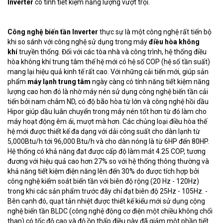
Inverter
có tính tiết kiệm năng lượng vượt trội.
Công nghệ biến tần Inverter
thực sự là một công nghệ rất tiến bộ
khi so sánh với công nghệ sử dụng trong máy
điều hòa
không
khí
truyền thống. Đối với các tòa nhà và công trình, hệ thống điều
hòa không khí trung tâm thế hệ mới có hệ số COP (hệ số tần suất)
mang lại hiệu quả kinh tế rất cao. Với những cải tiến mới, giúp sản
phẩm
máy lạnh trung tâm
ngày càng có tính năng tiết kiệm năng
lượng cao hơn đó là nhờ máy nén sử dụng công nghệ biến tần cải
tiến bởi nam châm ND, có độ bão hòa từ lớn và công nghệ hồi dầu
Hipor giúp dầu luân chuyển trong máy nén tốt hơn từ đó làm cho
máy hoạt động êm ái, mượt mà hơn. Các chủng loại điều hòa thế
hệ mới được thiết kế đa dạng với dải công suất cho dàn lạnh từ
5,000Btu/h tới 96,000 Btu/h và cho dàn nóng là từ 6HP đến 80HP.
Hệ thống có khả năng đạt được cấp độ làm mát 4.25 COP, tương
đương với hiệu quả cao hơn 27% so với hệ thống thông thường và
khả năng tiết kiệm điện năng lên đến 30% do được tích hợp bởi
công nghệ kiểm soát biến tần với biên độ rộng (20 Hz - 120Hz)
trong khi các sản phẩm trước đây chỉ đạt biên độ 25Hz - 105Hz. -
Bên cạnh đó, quạt tản nhiệt được thiết kế kiểu mới sử dụng cộng
nghệ biến tần BLDC (công nghệ động cơ điện một chiều không chổi
than) có tốc độ cao và độ ồn thấp điều này đã giảm một phần tiết