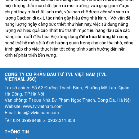
hiện tượng thải môi chất lạnh ra môi trường, vừa giúp giảm được
chi phí thay môi chất lạnh mới, vừa hạn chế được việc sản sinh ra
lượng Cacbon đi oxit, tác nhân gây hiệu ứng nhà kính. - Với vấn đề
năng lượng ngày càng bức thiết như hiện nay, việc sử dụng năng
lượng với hiệu quả cao nhất trở thành mục tiêu hàng đầu của các
hãng sản xuất điều hòa.Việc ứng dụng
điều hòa không khí
công
nghệ thế hệ mới sẽ là định hướng quan trọng cho các tòa nhà, công
trình giúp cho việc thực hiện tốt công trình xanh hướng đến nền
kinh tế phát triển bền vững.
CÔNG TY CỔ PHẦN ĐÂU TƯ TVL VIỆT NAM (TVL
VIETNAM.,JSC)
Trụ sở chính: Số 62 Đường Thanh Bình, Phường Mộ Lao, Quận
Hà Đông, TP.Hà Nội
Văn phòng: P1008 Nhà B7 Phạm Ngọc Thạch, Đống Đa, Hà Nội
Website: www.tvlvietnam.com
Email: info@tvlvietnam.com
Tel: 024.39996468 ./. 0932.311.858
THÔNG TIN