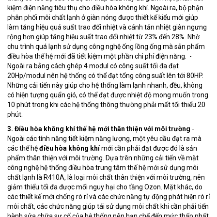
kiệm điện năng tiêu thụ cho điều hòa không khí. Ngoài ra, bộ phận
phân phối môi chất lạnh ở giàn nóng được thiết kế kiểu mới giúp
làm tăng hiệu quả suất trao đổi nhiệt và cánh tản nhiệt giàn ngưng
rộng hơn giúp tăng hiệu suất trao đổi nhiệt từ 23% đến 28%. Nhờ
chu trình quá lạnh sử dụng công nghệ ống lồng ống mà sản phẩm
điều hòa thế hệ mới đã tiết kiệm một phần chi phí điện năng. -
Ngoài ra bằng cách ghép 4 modul có công suất tối đa đạt
20Hp/modul nên hệ thống có thể đạt tổng công suất lên tới 80HP.
Những cải tiến này giúp cho hệ thống làm lạnh nhanh, đều, không
có hiện tượng quẩn gió, có thể đạt được nhiệt độ mong muốn trong
10 phút trong khi các hệ thống thông thường phải mất tối thiểu 20
phút.
3. Điều hòa không khí thế hệ mới thân thiện với môi trường
-
Ngoài các tính năng tiết kiệm năng lượng, một yêu cầu đạt ra mà
các thế hệ
điều hòa không khí
mới cần phải đạt được đó là sản
phẩm thân thiện với môi trường. Dựa trên những cải tiến về mặt
công nghệ hệ thống điều hòa trung tâm thế hệ mới sử dụng môi
chất lạnh là R410A, là loại môi chất thân thiện với môi trường, nên
giảm thiểu tối đa được mối nguy hại cho tầng Ozon. Mặt khác, do
các thiết kế mới chống rò rỉ và các chức năng tự động phát hiện rò rỉ
môi chất, các chức năng giúp tái sử dụng môi chất khi cần phải tiến
hành sửa chữa sự cố của hệ thống nên hạn chế đến mức thấp nhất