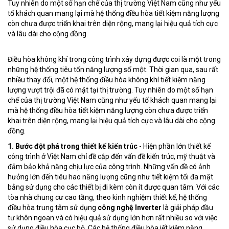
Tuy nhiên do một số hạn chế của thị trường Việt Nam cũng như yếu
tố khách quan mang lại mà hệ thống điều hòa tiết kiệm năng lượng
còn chưa được triển khai trên diện rộng, mang lại hiệu quả tích cực
và lâu dài cho cộng đồng.
Điều hòa không khí trong công trình xây dựng được coi là một trong
những hệ thống tiêu tốn năng lượng số một. Thời gian qua, sau rất
nhiều thay đổi, một hệ thống điều hòa không khí tiết kiệm năng
lượng vượt trội đã có mặt tại thị trường. Tuy nhiên do một số hạn
chế của thị trường Việt Nam cũng như yếu tố khách quan mang lại
mà hệ thống điều hòa tiết kiệm năng lượng còn chưa được triển
khai trên diện rộng, mang lại hiệu quả tích cực và lâu dài cho cộng
đồng.
1. Bước đột phá trong thiết kế kiến trúc
- Hiện phần lớn thiết kế
công trình ở Việt Nam chỉ đề cập đến vấn đề kiến trúc, mỹ thuật và
đảm bảo khả năng chịu lực của công trình. Những vấn đề có ảnh
hưởng lớn đến tiêu hao năng lượng cũng như tiết kiệm tối đa mặt
bằng sử dụng cho các thiết bị đi kèm còn ít được quan tâm. Với các
tòa nhà chung cư cao tầng, theo kinh nghiệm thiết kế, hệ thống
điều hòa trung tâm sử dụng
công nghệ Inverter
là giải pháp đầu
tư khôn ngoan và có hiệu quả sử dụng lớn hơn rất nhiều so với việc
sử dụng điều hòa cục bộ. Các hệ thống điều hòa iết kiệm năng