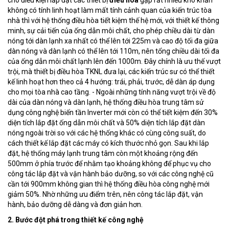
cho điều kiện lắp đặt các thiết bị
điều hòa
gặp rất nhiều khó khăn
không có tính linh hoạt làm mất tính cảnh quan của kiến trúc tòa
nhà thì với hệ thống điều hòa tiết kiệm thế hệ mới, với thiết kế thông
minh, sự cải tiến của ống dẫn môi chất, cho phép chiều dài từ dàn
nóng tới dàn lạnh xa nhất có thể lên tới 225m và cao độ tối đa giữa
dàn nóng và dàn lạnh có thể lên tới 110m, nên tổng chiều dài tối đa
của ống dẫn môi chất lạnh lên đến 1000m. Đây chính là ưu thế vượt
trội, mà thiết bị điều hòa TKNL đưa lại, các kiến trúc sư có thể thiết
kế linh hoạt hơn theo cả 4 hướng: trái, phải, trước, dễ dàn áp dụng
cho mọi tòa nhà cao tầng. - Ngoài những tính năng vượt trội về độ
dài của dàn nóng và dàn lạnh, hệ thống điều hòa trung tâm sử
dụng công nghệ biến tần Inverter mới còn có thể tiết kiệm đến 30%
diện tích lắp đặt ống dẫn môi chất và 50% diện tích lắp đặt dàn
nóng ngoài trời so với các hệ thống khác có cùng công suất, do
cách thiết kế lắp đặt các máy có kích thước nhỏ gọn. Sau khi lắp
đặt, hệ thống máy lạnh trung tâm còn một khoảng rộng đến
500mm ở phía trước để nhằm tạo khoảng không để phục vụ cho
công tác lắp đặt và vận hành bảo dưỡng, so với các công nghệ cũ
cần tới 900mm không gian thì hệ thống điều hòa công nghệ mới
giảm 50%. Nhờ những ưu điểm trên, nên công tác lắp đặt, vận
hành, bảo dưỡng dễ dàng và đơn giản hơn.
2. Bước đột phá trong thiết kế công nghệ