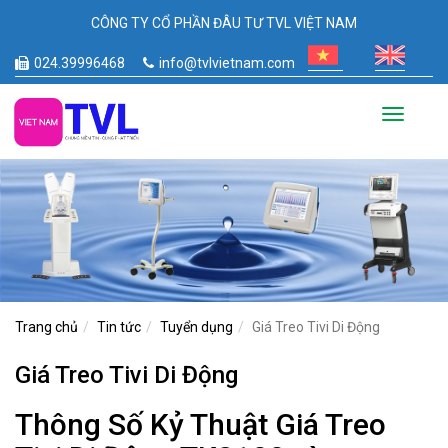
CÔNG TY CỔ PHẦN ĐÂU TƯ TVL VIỆT NAM
024.39996468
info@tvlvietnam.com
Toggle
navigati
Trang chủ
Tin tức
Tuyển dụng
Giá Treo Tivi Di Động
Giá Treo Tivi Di Động
Thông Số Kỷ Thuật Giá Treo