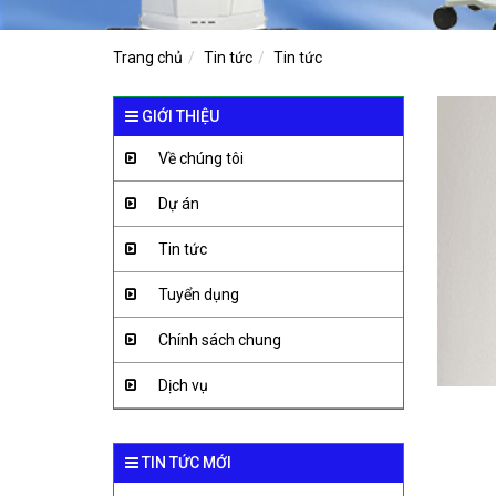
Trang chủ
Tin tức
Tin tức
GIỚI THIỆU
Về chúng tôi
Dự án
Tin tức
Tuyển dụng
Chính sách chung
Dịch vụ
TIN TỨC MỚI