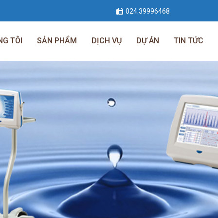
024.39996468
NG TÔI
SẢN PHẨM
DỊCH VỤ
DỰ ÁN
TIN TỨC