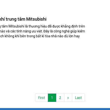
hí trung tâm Mitsubishi
g tâm Mitsubishi là thương hiệu đã được khẳng định trên
 hảo và các tính năng ưu việt. Đây là công nghệ giúp kiểm
ạch không khí bên trong bất kì tòa nhà nào dù lớn hay
First
1
2
»
Last