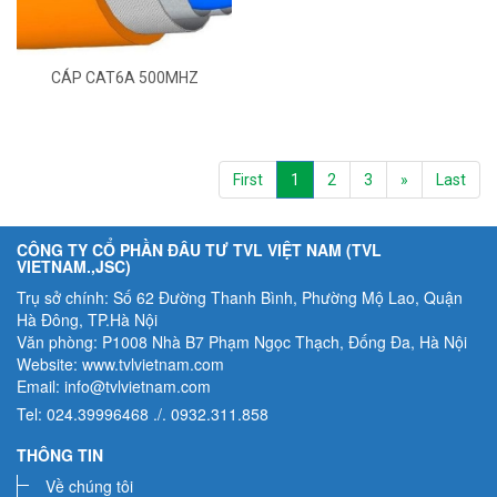
CÁP CAT6A 500MHZ
(CRXCONEC)
First
1
2
3
»
Last
CÔNG TY CỔ PHẦN ĐÂU TƯ TVL VIỆT NAM (TVL
VIETNAM.,JSC)
Trụ sở chính: Số 62 Đường Thanh Bình, Phường Mộ Lao, Quận
Hà Đông, TP.Hà Nội
Văn phòng: P1008 Nhà B7 Phạm Ngọc Thạch, Đống Đa, Hà Nội
Website: www.tvlvietnam.com
Email: info@tvlvietnam.com
Tel: 024.39996468 ./. 0932.311.858
THÔNG TIN
Về chúng tôi