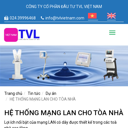
CÔNG TY CỔ PHẦN ĐÂU TƯ TVL VIỆT NAM
024.39996468
info@tvlvietnam.com
Toggle
navigati
Trang chủ
Tin tức
Dự án
HỆ THỐNG MẠNG LAN CHO TÒA NHÀ
HỆ THỐNG MẠNG LAN CHO TÒA NHÀ
Lợi ích nổi bật của mạng LAN có dây được thiết kế trong các toà