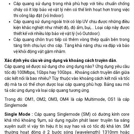
Cáp quang sử dụng trong nhà phù hợp với tiêu chuẩn chống
cháy có ít lớp bảo vệ vật lý nên có thể linh hoạt hơn trong việc
thi công lắp đặt (vỏ Indoor).
Cáp quang sử dụng ngoài trời có lớp UV chịu được những điều
kiện khắc nghiệt như nhiệt độ, độ ẩm, bụi,… Loại cáp này được
thiết kế với nhiều lớp bảo vệ vật lý (vỏ Outdoor).
Cáp quang chôn trực tiếp có thêm vòng thép quấn bên trong
tăng tính chịu lực cho cáp. Tăng khả năng chịu va đập và bảo
vệ khỏi động vật gặm nhắm.
Xác định yêu cầu về ứng dụng và khoảng cách truyền dẫn.
Cáp quang sẽ được sử dụng cho ứng dụng nào? Ứng dụng yêu cầu
tốc độ 100Mbps, 1Gbps hay 10Gbps… Khoảng cách truyền dẫn giữa
các kết nối là bao nhiêu? Tùy thuộc vào khoảng cách kết nối và tốc
độ mà ta có thể chọn được loại cáp quang phù hợp. Bảng sau mô
tả các ứng dụng và loại cáp quang tương ứng.
Trong đó: OM1, OM2, OM3, OM4 là cáp Multimode, OS1 là cáp
Singlemode
Single Mode :
Cáp quang Singlemode (SM) có đường kính core
khá nhỏ khoảng 9µm, sử dụng nguồn phát laser truyền tia sáng
xuyên suốt vì vậy tín hiệu ít bị suy hao và có tốc độ khá lớn. SM
thường hoạt động ở 2 bước sóng (wavelength) 1310nm hoặc