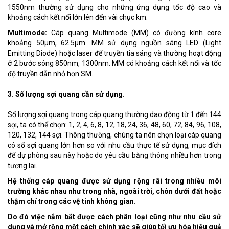
1550nm thường sử dụng cho những ứng dụng tốc độ cao và
khoảng cách kết nối lớn lên đến vài chục km.
Multimode:
Cáp quang Multimode (MM) có đường kính core
khoảng 50µm, 62.5µm. MM sử dụng nguồn sáng LED (Light
Emitting Diode) hoặc laser để truyền tia sáng và thường hoạt động
ở 2 bước sóng 850nm, 1300nm. MM có khoảng cách kết nối và tốc
độ truyền dẫn nhỏ hơn SM.
3. Số lượng sợi quang cần sử dụng.
Số lượng sợi quang trong cáp quang thường dao động từ 1 đến 144
sợi, ta có thể chọn: 1, 2, 4, 6, 8, 12, 18, 24, 36, 48, 60, 72, 84, 96, 108,
120, 132, 144 sợi. Thông thường, chúng ta nên chọn loại cáp quang
có số sợi quang lớn hơn so với nhu cầu thực tế sử dụng, mục đích
để dự phòng sau này hoặc do yêu cầu băng thông nhiều hơn trong
tương lai.
Hệ thống cáp quang được sử dụng rộng rãi trong nhiều môi
trường khác nhau như trong nhà, ngoài trời, chôn dưới đất hoặc
thậm chí trong các vệ tinh không gian.
Do đó việc nắm bắt được cách phân loại cũng như nhu cầu sử
dụng và mở rộng một cách chính xác sẽ giúp tối ưu hóa hiệu quả